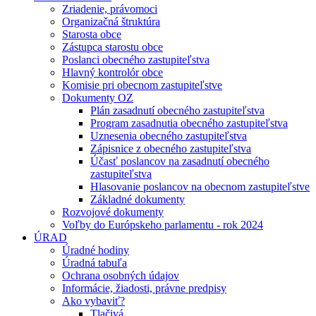
Zriadenie, právomoci
Organizačná štruktúra
Starosta obce
Zástupca starostu obce
Poslanci obecného zastupiteľstva
Hlavný kontrolór obce
Komisie pri obecnom zastupiteľstve
Dokumenty OZ
Plán zasadnutí obecného zastupiteľstva
Program zasadnutia obecného zastupiteľstva
Uznesenia obecného zastupiteľstva
Zápisnice z obecného zastupiteľstva
Účasť poslancov na zasadnutí obecného
zastupiteľstva
Hlasovanie poslancov na obecnom zastupiteľstve
Základné dokumenty
Rozvojové dokumenty
Voľby do Európskeho parlamentu - rok 2024
ÚRAD
Úradné hodiny
Úradná tabuľa
Ochrana osobných údajov
Informácie, žiadosti, právne predpisy
Ako vybaviť?
Tlačivá