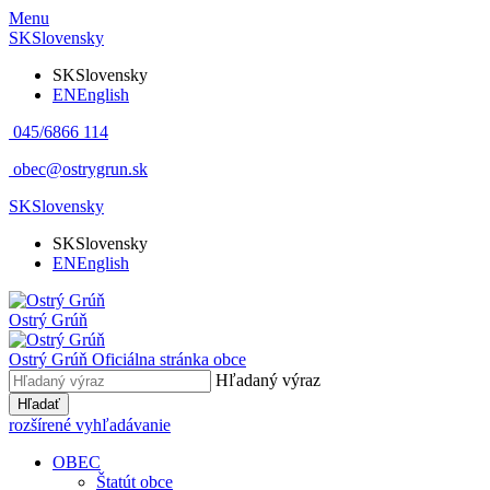
Menu
SK
Slovensky
SK
Slovensky
EN
English
045/6866 114
obec@ostrygrun.sk
SK
Slovensky
SK
Slovensky
EN
English
Ostrý Grúň
Ostrý Grúň
Oficiálna stránka obce
Hľadaný výraz
Hľadať
rozšírené vyhľadávanie
OBEC
Štatút obce