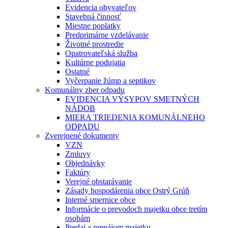
Evidencia obyvateľov
Stavebná činnosť
Miestne poplatky
Predprimárne vzdelávanie
Životné prostredie
Opatrovateľská služba
Kultúrne podujatia
Ostatné
Vyčerpanie žúmp a septikov
Komunálny zber odpadu
EVIDENCIA VÝSYPOV SMETNÝCH
NÁDOB
MIERA TRIEDENIA KOMUNÁLNEHO
ODPADU
Zverejnené dokumenty
VZN
Zmluvy
Objednávky
Faktúry
Verejné obstarávanie
Zásady hospodárenia obce Ostrý Grúň
Interné smernice obce
Informácie o prevodoch majetku obce tretím
osobám
Predaj a prenájom majetku