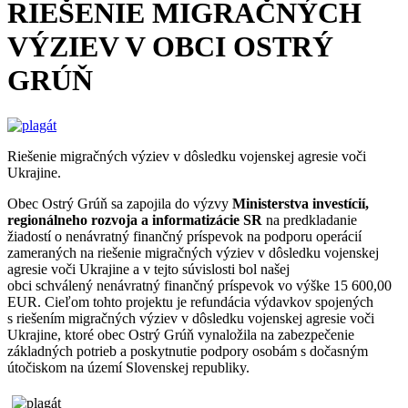
RIEŠENIE MIGRAČNÝCH
VÝZIEV V OBCI OSTRÝ
GRÚŇ
Riešenie migračných výziev v dôsledku vojenskej agresie voči
Ukrajine.
Obec Ostrý Grúň sa zapojila do výzvy
Ministerstva investícií,
regionálneho rozvoja a informatizácie SR
na predkladanie
žiadostí o nenávratný finančný príspevok na podporu operácií
zameraných na riešenie migračných výziev v dôsledku vojenskej
agresie voči Ukrajine a v tejto súvislosti bol našej
obci schválený nenávratný finančný príspevok vo výške 15 600,00
EUR. Cieľom tohto projektu je refundácia výdavkov spojených
s riešením migračných výziev v dôsledku vojenskej agresie voči
Ukrajine, ktoré obec Ostrý Grúň vynaložila na zabezpečenie
základných potrieb a poskytnutie podpory osobám s dočasným
útočiskom na území Slovenskej republiky.