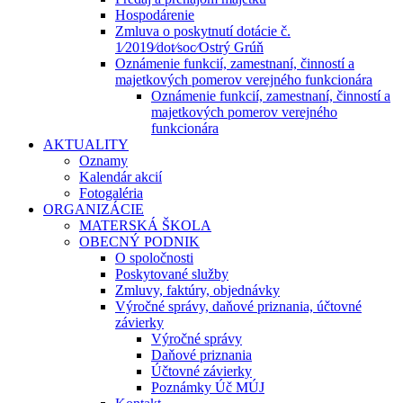
Hospodárenie
Zmluva o poskytnutí dotácie č.
1⁄2019⁄dot⁄soc⁄Ostrý Grúň
Oznámenie funkcií, zamestnaní, činností a
majetkových pomerov verejného funkcionára
Oznámenie funkcií, zamestnaní, činností a
majetkových pomerov verejného
funkcionára
AKTUALITY
Oznamy
Kalendár akcií
Fotogaléria
ORGANIZÁCIE
MATERSKÁ ŠKOLA
OBECNÝ PODNIK
O spoločnosti
Poskytované služby
Zmluvy, faktúry, objednávky
Výročné správy, daňové priznania, účtovné
závierky
Výročné správy
Daňové priznania
Účtovné závierky
Poznámky Úč MÚJ