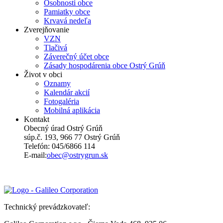
Osobnosti obce
Pamiatky obce
Krvavá nedeľa
Zverejňovanie
VZN
Tlačivá
Záverečný účet obce
Zásady hospodárenia obce Ostrý Grúň
Život v obci
Oznamy
Kalendár akcií
Fotogaléria
Mobilná aplikácia
Kontakt
Obecný úrad Ostrý Grúň
súp.č. 193, 966 77 Ostrý Grúň
Telefón: 045/6866 114
E-mail:
obec@ostrygrun.sk
Technický prevádzkovateľ: