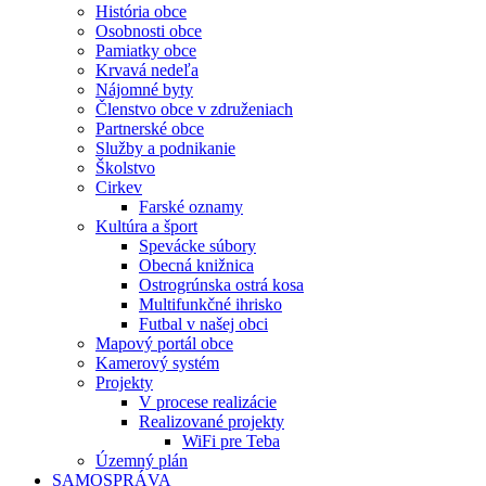
História obce
Osobnosti obce
Pamiatky obce
Krvavá nedeľa
Nájomné byty
Členstvo obce v združeniach
Partnerské obce
Služby a podnikanie
Školstvo
Cirkev
Farské oznamy
Kultúra a šport
Spevácke súbory
Obecná knižnica
Ostrogrúnska ostrá kosa
Multifunkčné ihrisko
Futbal v našej obci
Mapový portál obce
Kamerový systém
Projekty
V procese realizácie
Realizované projekty
WiFi pre Teba
Územný plán
SAMOSPRÁVA