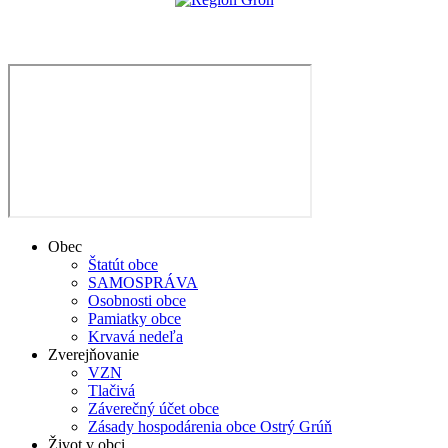
Obec
Štatút obce
SAMOSPRÁVA
Osobnosti obce
Pamiatky obce
Krvavá nedeľa
Zverejňovanie
VZN
Tlačivá
Záverečný účet obce
Zásady hospodárenia obce Ostrý Grúň
Život v obci