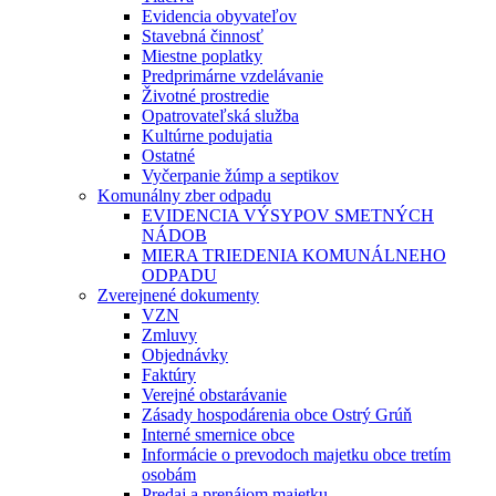
Evidencia obyvateľov
Stavebná činnosť
Miestne poplatky
Predprimárne vzdelávanie
Životné prostredie
Opatrovateľská služba
Kultúrne podujatia
Ostatné
Vyčerpanie žúmp a septikov
Komunálny zber odpadu
EVIDENCIA VÝSYPOV SMETNÝCH
NÁDOB
MIERA TRIEDENIA KOMUNÁLNEHO
ODPADU
Zverejnené dokumenty
VZN
Zmluvy
Objednávky
Faktúry
Verejné obstarávanie
Zásady hospodárenia obce Ostrý Grúň
Interné smernice obce
Informácie o prevodoch majetku obce tretím
osobám
Predaj a prenájom majetku