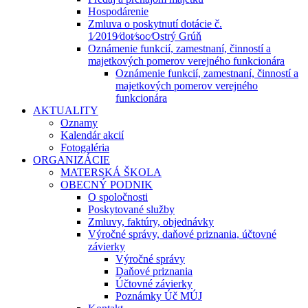
Hospodárenie
Zmluva o poskytnutí dotácie č.
1⁄2019⁄dot⁄soc⁄Ostrý Grúň
Oznámenie funkcií, zamestnaní, činností a
majetkových pomerov verejného funkcionára
Oznámenie funkcií, zamestnaní, činností a
majetkových pomerov verejného
funkcionára
AKTUALITY
Oznamy
Kalendár akcií
Fotogaléria
ORGANIZÁCIE
MATERSKÁ ŠKOLA
OBECNÝ PODNIK
O spoločnosti
Poskytované služby
Zmluvy, faktúry, objednávky
Výročné správy, daňové priznania, účtovné
závierky
Výročné správy
Daňové priznania
Účtovné závierky
Poznámky Úč MÚJ