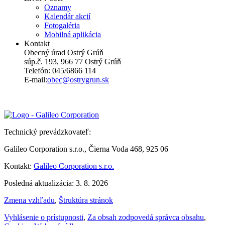
Oznamy
Kalendár akcií
Fotogaléria
Mobilná aplikácia
Kontakt
Obecný úrad Ostrý Grúň
súp.č. 193, 966 77 Ostrý Grúň
Telefón: 045/6866 114
E-mail:
obec@ostrygrun.sk
Technický prevádzkovateľ:
Galileo Corporation s.r.o., Čierna Voda 468, 925 06
Kontakt:
Galileo Corporation s.r.o.
Posledná aktualizácia: 3. 8. 2026
Zmena vzhľadu
,
Štruktúra stránok
Vyhlásenie o prístupnosti
,
Za obsah zodpovedá správca obsahu
,