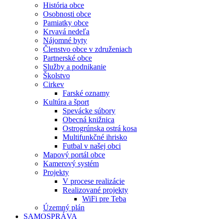
História obce
Osobnosti obce
Pamiatky obce
Krvavá nedeľa
Nájomné byty
Členstvo obce v združeniach
Partnerské obce
Služby a podnikanie
Školstvo
Cirkev
Farské oznamy
Kultúra a šport
Spevácke súbory
Obecná knižnica
Ostrogrúnska ostrá kosa
Multifunkčné ihrisko
Futbal v našej obci
Mapový portál obce
Kamerový systém
Projekty
V procese realizácie
Realizované projekty
WiFi pre Teba
Územný plán
SAMOSPRÁVA