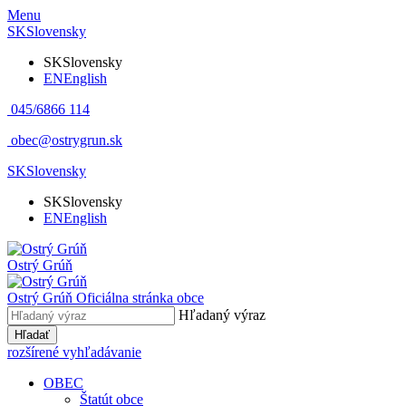
Menu
SK
Slovensky
SK
Slovensky
EN
English
045/6866 114
obec@ostrygrun.sk
SK
Slovensky
SK
Slovensky
EN
English
Ostrý Grúň
Ostrý Grúň
Oficiálna stránka obce
Hľadaný výraz
Hľadať
rozšírené vyhľadávanie
OBEC
Štatút obce