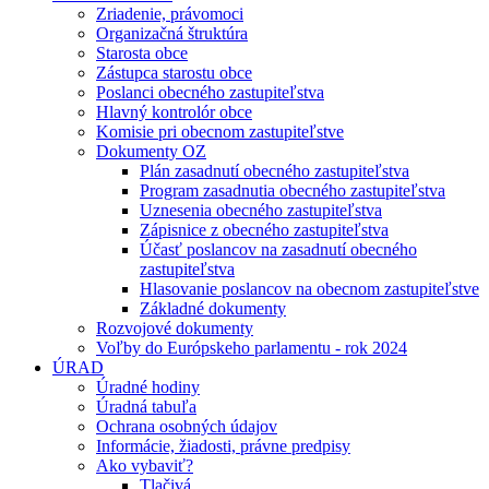
Zriadenie, právomoci
Organizačná štruktúra
Starosta obce
Zástupca starostu obce
Poslanci obecného zastupiteľstva
Hlavný kontrolór obce
Komisie pri obecnom zastupiteľstve
Dokumenty OZ
Plán zasadnutí obecného zastupiteľstva
Program zasadnutia obecného zastupiteľstva
Uznesenia obecného zastupiteľstva
Zápisnice z obecného zastupiteľstva
Účasť poslancov na zasadnutí obecného
zastupiteľstva
Hlasovanie poslancov na obecnom zastupiteľstve
Základné dokumenty
Rozvojové dokumenty
Voľby do Európskeho parlamentu - rok 2024
ÚRAD
Úradné hodiny
Úradná tabuľa
Ochrana osobných údajov
Informácie, žiadosti, právne predpisy
Ako vybaviť?
Tlačivá