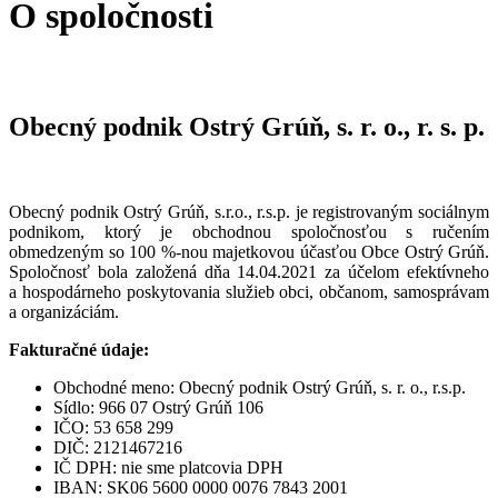
O spoločnosti
Obecný podnik Ostrý Grúň, s. r. o.
, r. s. p.
Obecný podnik Ostrý Grúň, s.r.o., r.s.p. je registrovaným sociálnym
podnikom, ktorý je obchodnou spoločnosťou s ručením
obmedzeným so 100 %-nou majetkovou účasťou Obce Ostrý Grúň.
Spoločnosť bola založená dňa 14.04.2021 za účelom efektívneho
a hospodárneho poskytovania služieb obci, občanom, samosprávam
a organizáciám.
Fakturačné údaje:
Obchodné meno: Obecný podnik Ostrý Grúň, s. r. o., r.s.p.
Sídlo: 966 07 Ostrý Grúň 106
IČO: 53 658 299
DIČ: 2121467216
IČ DPH: nie sme platcovia DPH
IBAN: SK06 5600 0000 0076 7843 2001